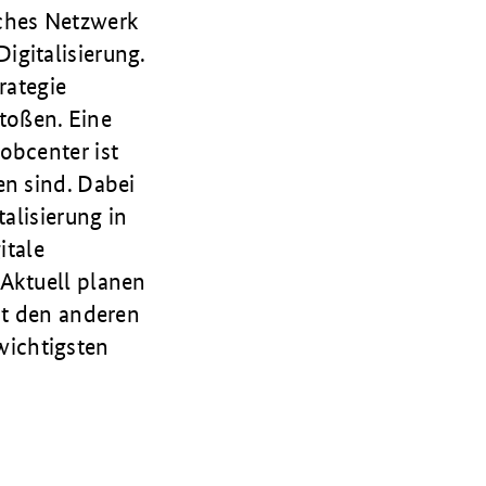
sches Netzwerk
igitalisierung.
rategie
toßen. Eine
obcenter ist
en sind. Dabei
alisierung in
itale
 Aktuell planen
it den anderen
wichtigsten