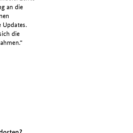
ng an die
lnen
e Updates.
ich die
rahmen.
ndorten?