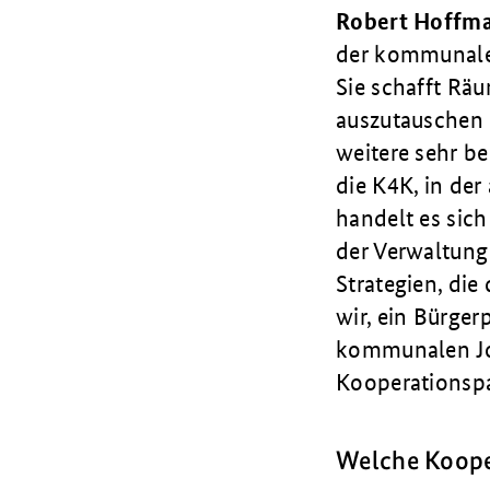
Robert Hoffm
der kommunalen
Sie schafft Räu
auszutauschen 
weitere sehr b
die K4K, in der
handelt es sich
der Verwaltung
Strategien, di
wir, ein Bürger
kommunalen Job
Kooperationspa
Welche Koope