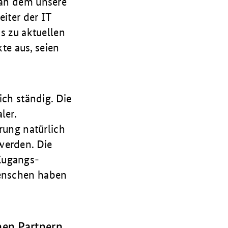
, an dem unsere
eiter der IT
ns zu aktuellen
te aus, seien
ch ständig. Die
ler.
erung natürlich
werden. Die
Zugangs­
Menschen haben
rnen Partnern