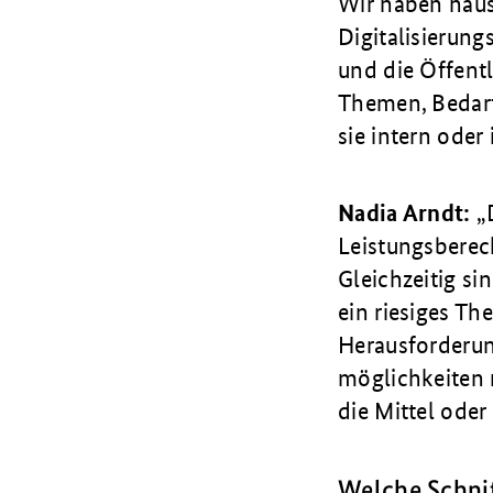
Wir haben hausi
Digitalisierungs
und die Öffent­l
Themen, Bedarf
sie intern oder
Nadia Arndt:
Leistungsberech
Gleichzeitig si
ein riesiges T
Herausforderun
möglichkeiten 
die Mittel ode
Welche Schnit