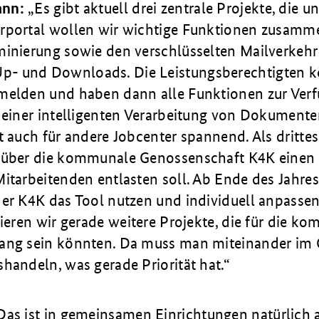
ann:
Es gibt aktuell drei zentrale Projekte, die u
rportal wollen wir wichtige Funktionen zusamm
minierung sowie den verschlüsselten Mailverkehr
 und Downloads. Die Leis­tungs­be­rechtigten 
melden und haben dann alle Funktionen zur Ver
n einer intelligenten Verarbeitung von Dokumente
t auch für andere Jobcenter spannend. Als drittes
 über die kommunale Genossenschaft K4K einen 
itarbeitenden ent­lasten soll. Ab Ende des Jahre
der K4K das Tool nutzen und individuell anpassen
zieren wir gerade weitere Projekte, die für die 
ang sein könnten. Da muss man miteinander im
handeln, was gerade Priorität hat.
Das ist in gemeinsamen Einrichtungen natürlich 