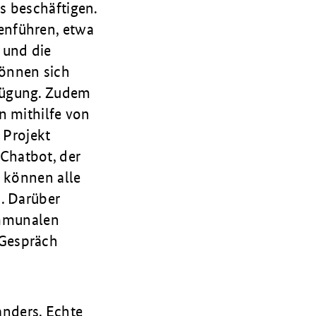
ns beschäftigen.
enführen, etwa
 und die
können sich
fügung. Zudem
n mithilfe von
 Projekt
Chatbot, der
s können alle
. Darüber
kommunalen
 Gespräch
anders. Echte