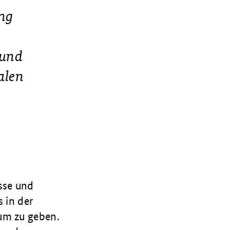
ung
und
len
esse und
 in der
aum zu geben.