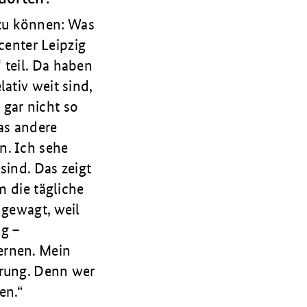
 zu können: Was
center Leipzig
 teil. Da haben
ativ weit sind,
 gar nicht so
was andere
n. Ich sehe
sind. Das zeigt
m die tägliche
ge­wagt, weil
ng –
ernen. Mein
erung. Denn wer
en.