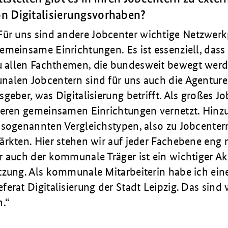
n Digitalisierungsvorhaben?
Für uns sind andere Jobcenter wichtige Netzwerk
meinsame ­Einrich­tungen. Es ist essenziell, dass
u
allen Fachthemen, die bundesweit bewegt werd
alen Jobcentern sind für uns auch die Agenturen
­geber, was Digitalisierung betrifft. Als großes J
deren gemeinsamen Einrichtungen vernetzt. Hin
sogenann­ten Vergleichstypen, also zu Jobcenter
ärkten. Hier stehen wir auf jeder Fachebene eng 
 auch der kommu­nale Träger ist ein wichtiger Ak
tzung. Als kommunale Mitarbeiterin habe ich ein
erat Digitali­sierung der Stadt Leipzig. Das sind 
n.