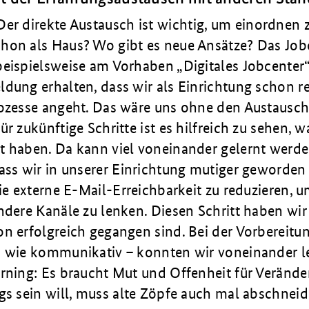
Der direkte Austausch ist wichtig, um einordnen
hon als Haus? Wo gibt es neue Ansätze? Das
Job
beispielsweise am Vorhaben „Digitales Jobcenter“
dung erhalten, dass wir als Einrichtung schon rel
ozesse angeht. Das wäre uns ohne den Aus­tausch
ür zukünftige Schritte ist es hilfreich zu sehen, 
t haben. Da kann viel voneinander gelernt werde
ass wir in unserer Einrichtung mutiger ge­worden 
die externe E-Mail-Erreichbarkeit zu reduzieren, u
ndere Kanäle zu lenken. Diesen Schritt haben wir 
n erfolgreich gegangen sind. Bei der Vorbereitu
h wie kommunikativ – konnten wir voneinan­der l
arning: Es braucht Mut und Offenheit für Veränd
gs sein will, muss alte Zöpfe auch mal abschneid