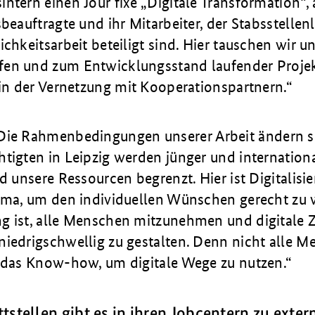
ntern einen Jour fixe „Digitale Transfor­mation“
beauf­tragte und ihr Mitarbeiter, der Stabsstellenl
ichkeitsarbeit beteiligt sind. Hier ta­u­schen wir u
en und zum Ent­wicklungs­stand laufender Projek
 in der Vernetzung mit Kooperationspartnern.
Die Rahmenbedingungen unserer Arbeit ändern si
tigten in Leipzig werden jünger und internationa
nd unsere Ressourcen begrenzt. Hier ist Digitalisi
hema, um den individuellen Wünschen gerecht zu 
g ist, alle Menschen mitzunehmen und digitale 
niedri­gschwellig zu gestalten. Denn nicht alle 
r das Know-how, um digitale Wege zu nutzen.
tstellen gibt es in ihren Jobcentern zu exte