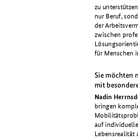
zu unterstützen
nur Beruf, son
der Arbeitsverm
zwischen profes
Lösungsorienti
für Menschen i
Sie möchten n
mit besondere
Nadin Herrnsd
bringen komple
Mobilitätsprobl
auf individuell
Lebensrealität 