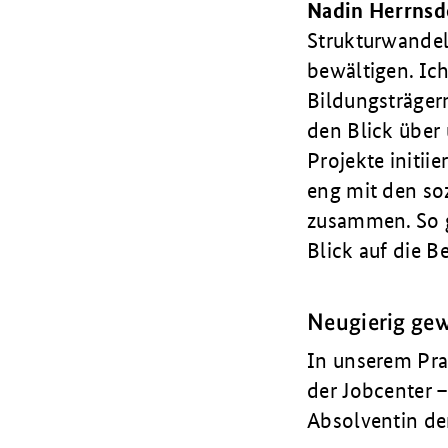
Nadin Herrnsd
Strukturwandel
bewältigen. Ic
Bildungsträgern
den Blick über
Projekte initiie
eng mit den so
zusammen. So g
Blick auf die B
Neugierig ge
In unserem Prax
der Jobcenter –
Absolventin d