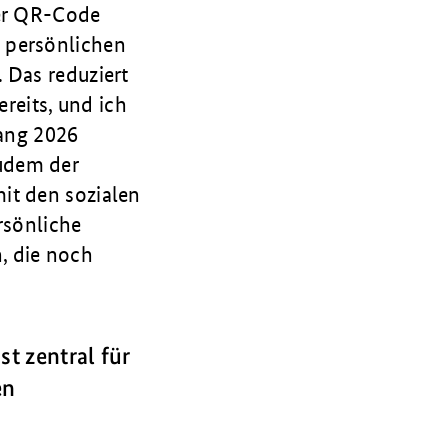
per QR-Code
 persönlichen
 Das reduziert
ereits, und ich
fang 2026
udem der
mit den sozialen
rsönliche
, die noch
t zentral für
en