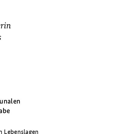
erin
s
e
munalen
gabe
n Lebenslagen