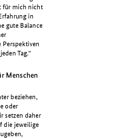
t für mich nicht
Erfahrung in
ne gute Balance
her
 Perspektiven
jeden Tag.
für Menschen
ter beziehen,
e oder
ir setzen daher
f die jeweilige
zugeben,