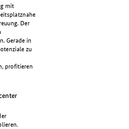
g mit
eitsplatznahe
reuung. Der
n
n. Gerade in
otenziale zu
, profitieren
center
der
lieren.