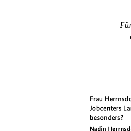
Für
Frau Herrnsdo
Jobcenters La
besonders?
Nadin Herrnsd