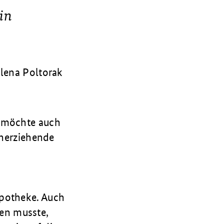
 in
Olena Poltorak
e möchte auch
inerziehende
Apotheke. Auch
en musste,