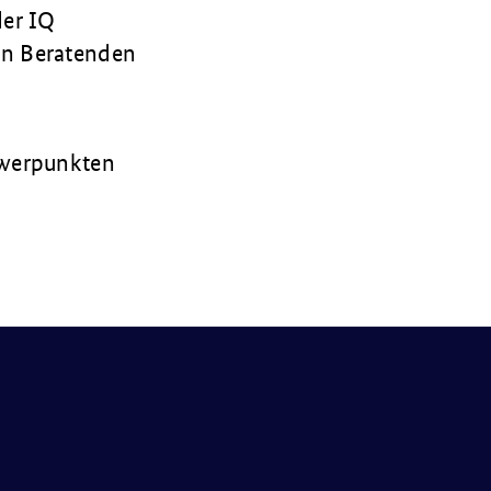
der IQ
on Beratenden
hwerpunkten