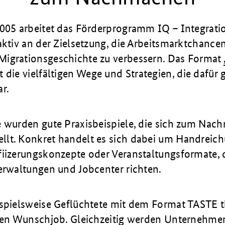
2005 arbeitet das Förderprogramm IQ – Integrati
aktiv an der Zielsetzung, die Arbeitsmarktchance
igrationsgeschichte zu verbessern. Das Format
die vielfältigen Wege und Strategien, die dafür
r.
e wurden gute Praxisbeispiele, die sich zum Nac
lt. Konkret handelt es sich dabei um Handreich
fiizerungskonzepte oder Veranstaltungsformate, 
verwaltungen und Jobcenter richten.
ispielsweise Geflüchtete mit dem Format TASTE t
hren Wunschjob. Gleichzeitig werden Unternehme