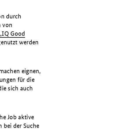
on durch
n von
„IQ Good
 genutzt werden
hmachen eignen,
ungen für die
die sich auch
he Job aktive
n bei der Suche