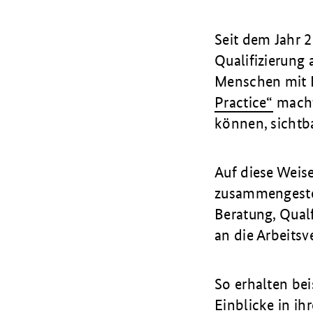
Seit dem Jahr 
Qualifizierung 
Menschen mit M
Practice“
macht 
können, sichtba
Auf diese Weis
zusammengestel
Beratung, Qual
an die Arbeits
So erhalten be
Einblicke in i