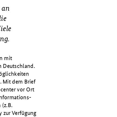
t an
die
iele
ung.
n mit
n Deutschland.
möglichkeiten
. Mit dem Brief
bcenter vor Ort
Informations-
(z.B.
y zur Verfügung