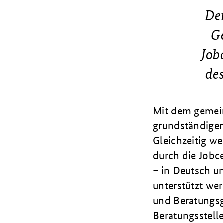
Der
Ge
Job
des
Mit dem gemein
grundständigen
Gleichzeitig we
durch die Jobc
– in Deutsch un
unterstützt we
und Beratungsg
Beratungsstell