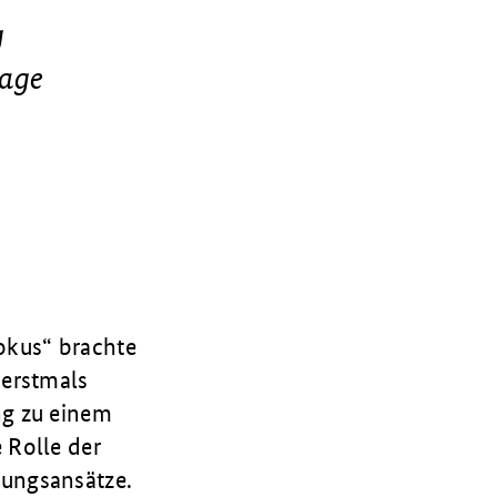
g
rage
okus“ brachte
 erstmals
ng zu einem
 Rolle der
ungsansätze.