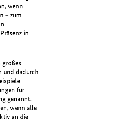
nn, wenn
en – zum
on
Präsenz in
n großes
en und dadurch
ispiele
ungen für
ng genannt.
ten, wenn alle
tiv an die