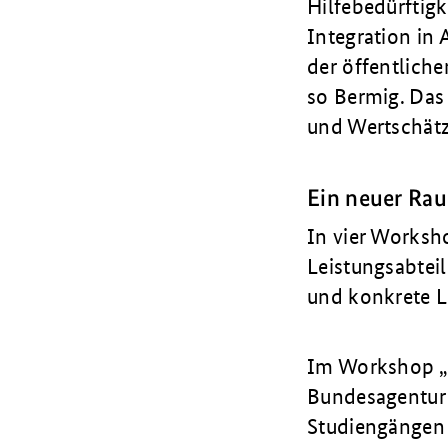
Hilfebedürftig
Integration in 
der öffentlich
so Bermig. Das
und Wertschätz
Ein neuer Ra
I
n vier Worksh
Leistungsabteil
und konkrete L
Im Workshop „Q
Bundesagentur f
Studiengängen 