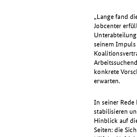
„
Lange fand di
Jobcenter erfül
Unterabteilung
seinem Impuls z
Koalitionsvert
Arbeitssuchend
konkrete Vorsc
erwarten.
In seiner Rede
stabilisieren u
Hinblick auf d
Seiten: die Si