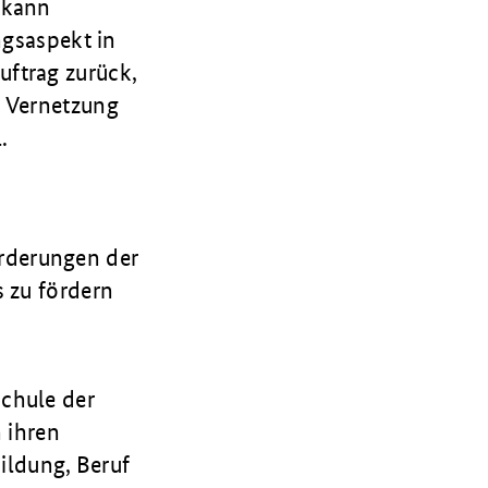
 kann
ngsaspekt in
ftrag zurück,
, Vernetzung
l.
orderungen der
s zu fördern
schule der
 ihren
ldung, Beruf