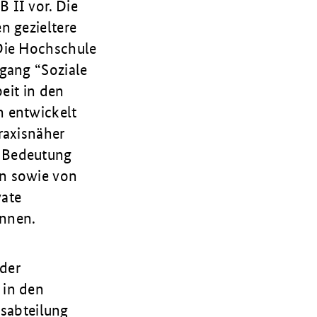
 II vor. Die
n gezieltere
 Die Hochschule
gang “Soziale
eit in den
n entwickelt
raxisnäher
e Bedeutung
en sowie von
vate
önnen.
 der
 in den
gsabteilung