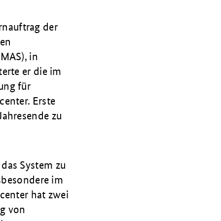
rnauftrag der
gen
BMAS), in
erte er die im
ung für
enter. Erste
Jahresende zu
 das System zu
nsbesondere im
center hat zwei
ng von