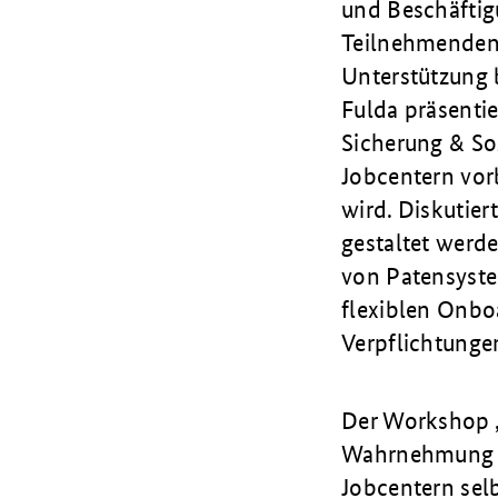
und Beschäftig
Teilnehmenden 
Unterstützung 
Fulda präsenti
Sicherung & Soz
Jobcentern vor
wird. Diskutie
gestaltet werd
von Patensyste
flexiblen Onbo
Verpflichtungen
Der Workshop „S
Wahrnehmung de
Jobcentern selb